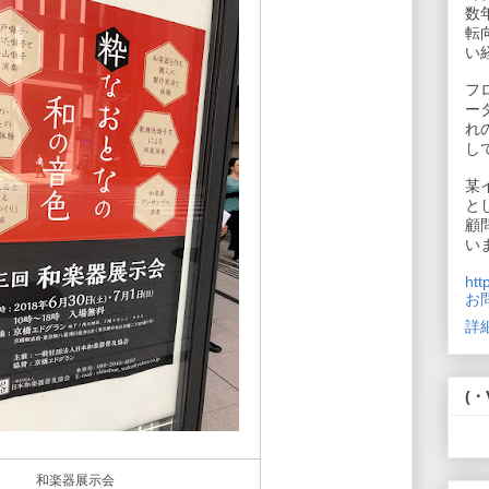
数
転
い
フ
ー
れ
し
某
と
顧
い
htt
お
詳
(・
和楽器展示会