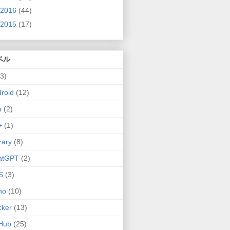
2016
(44)
2015
(17)
ベル
(3)
roid
(12)
n
(2)
+
(1)
zary
(8)
atGPT
(2)
S
(3)
no
(10)
cker
(13)
Hub
(25)