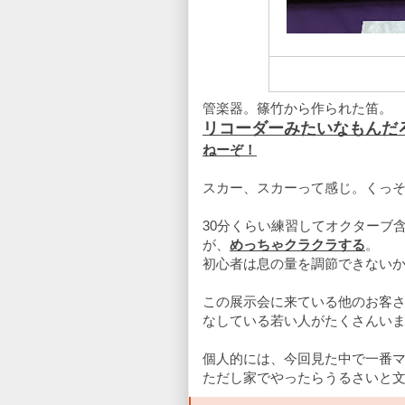
管楽器。篠竹から作られた笛。
リコーダーみたいなもんだ
ねーぞ！
スカー、スカーって感じ。くっ
30分くらい練習してオクターブ
が、
めっちゃクラクラする
。
初心者は息の量を調節できない
この展示会に来ている他のお客
なしている若い人がたくさんい
個人的には、今回見た中で一番
ただし家でやったらうるさいと