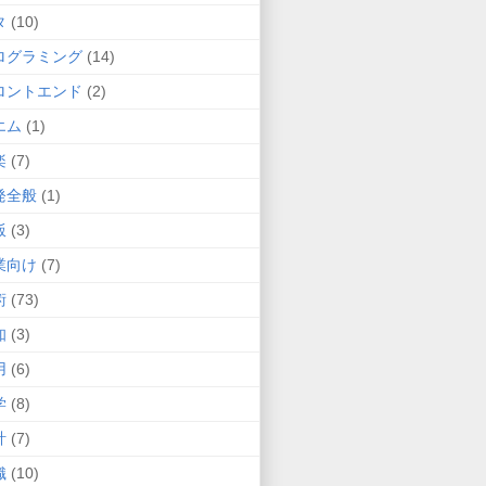
タ
(10)
ログラミング
(14)
ロントエンド
(2)
エム
(1)
楽
(7)
発全般
(1)
飯
(3)
業向け
(7)
術
(73)
知
(3)
用
(6)
学
(8)
計
(7)
織
(10)