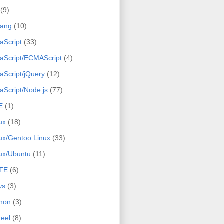
(9)
lang
(10)
aScript
(33)
aScript/ECMAScript
(4)
aScript/jQuery
(12)
aScript/Node.js
(77)
E
(1)
ux
(18)
ux/Gentoo Linux
(33)
ux/Ubuntu
(11)
TE
(6)
ws
(3)
hon
(3)
eel
(8)