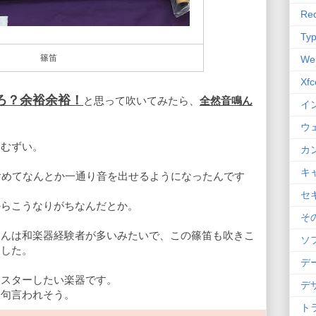
Red
Typ
篠笛
We
Xfc
ろ？余裕余裕！
と思って吹いてみたら、
全然音鳴ん
イ
ウ
そむずい。
カ
キ
含めてなんとか一通り音を出せるようになったんです
セ
からこうなりがちなんだとか。
そ
さんは和楽器経験者が多いみたいで、この篠笛も吹きこ
ソ
ました。
デ
マスターしたい楽器です。
デ
文句言われそう。
ト