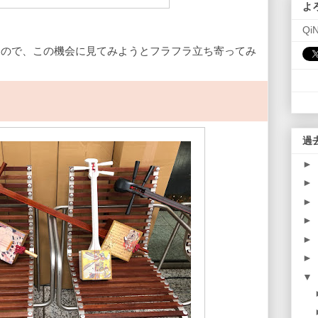
よ
Qi
なので、この機会に見てみようとフラフラ立ち寄ってみ
過
►
►
►
►
►
►
▼