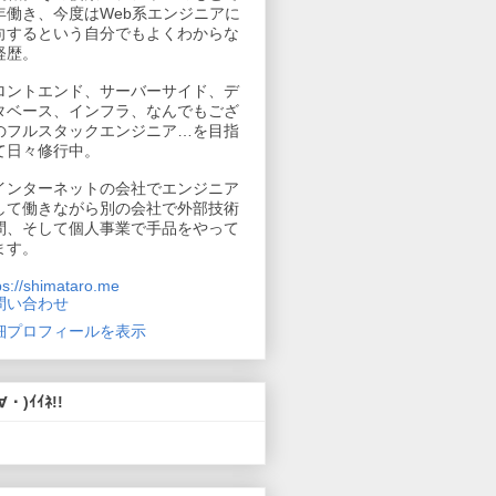
年働き、今度はWeb系エンジニアに
向するという自分でもよくわからな
経歴。
ロントエンド、サーバーサイド、デ
タベース、インフラ、なんでもござ
のフルスタックエンジニア…を目指
て日々修行中。
インターネットの会社でエンジニア
して働きながら別の会社で外部技術
問、そして個人事業で手品をやって
ます。
ps://shimataro.me
問い合わせ
細プロフィールを表示
∀・)ｲｲﾈ!!