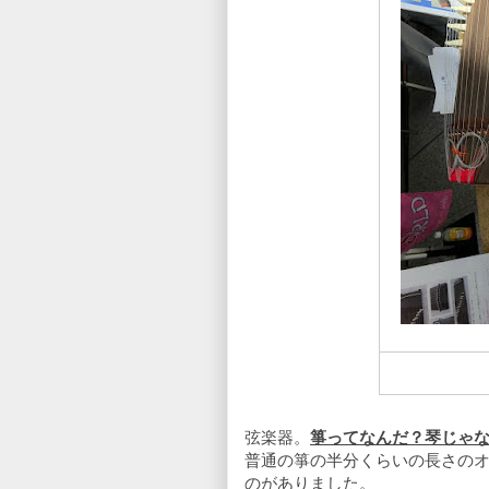
弦楽器。
箏ってなんだ？琴じゃ
普通の箏の半分くらいの長さの
のがありました。