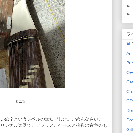
►
►
ラ
AI
And
Bu
C+
Ca
Ch
CS
ミニ箏
De
ないの？
というレベルの無知でした。ごめんなさい。
Do
オリジナル楽器で、ソプラノ、ベースと複数の音色のも
Git