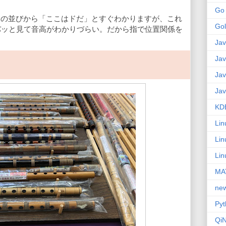
Go
鍵の並びから「ここはドだ」とすぐわかりますが、これ
Go
パッと見て音高がわかりづらい。だから指で位置関係を
Jav
Jav
Jav
Jav
KD
Lin
Lin
Lin
MA
ne
Pyt
QiN