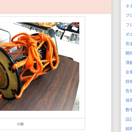
ネ
プ
フ
ポ
音
開
漢
企
技
告
採
数
設
小鼓
組