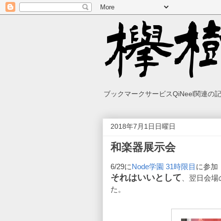
ブックマークサービスQiNeel関連
2018年7月1日日曜日
和楽器展示会
6/29に
Node学園 31時限目
に参加
それはいいとして
、翌日会場
た。