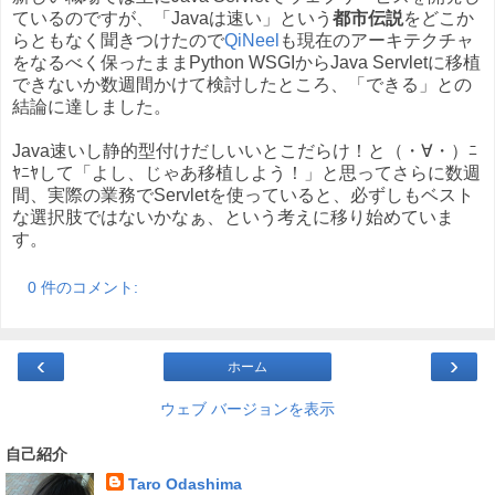
ているのですが、「Javaは速い」という
都市伝説
をどこか
らともなく聞きつけたので
QiNeel
も現在のアーキテクチャ
をなるべく保ったままPython WSGIからJava Servletに移植
できないか数週間かけて検討したところ、「できる」との
結論に達しました。
Java速いし静的型付けだしいいとこだらけ！と（・∀・）ﾆ
ﾔﾆﾔして「よし、じゃあ移植しよう！」と思ってさらに数週
間、実際の業務でServletを使っていると、必ずしもベスト
な選択肢ではないかなぁ、という考えに移り始めていま
す。
0 件のコメント:
‹
›
ホーム
ウェブ バージョンを表示
自己紹介
Taro Odashima