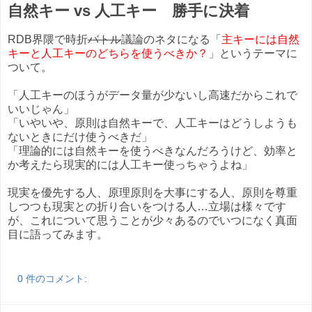
自然キー vs 人工キー 勝手に決着
RDB界隈で時折
バトル
議論のネタになる「
主キーには自然
キーと人工キーのどちらを使うべきか？
」というテーマに
ついて。
「人工キーのほうがデータ量が少ないし高速だからこれで
いいじゃん」
「いやいや、原則は自然キーで、人工キーはどうしようも
ないときにだけ使うべきだ」
「理論的には自然キーを使うべきなんだろうけど、効率と
か考えたら現実的には人工キー使っちゃうよね」
現実を優先する人、原理原則を大事にする人、原則を尊重
しつつも現実との折り合いをつける人…立場は様々です
が、これについて思うことが少々あるのでいつになく真面
目に語ってみます。
0 件のコメント: