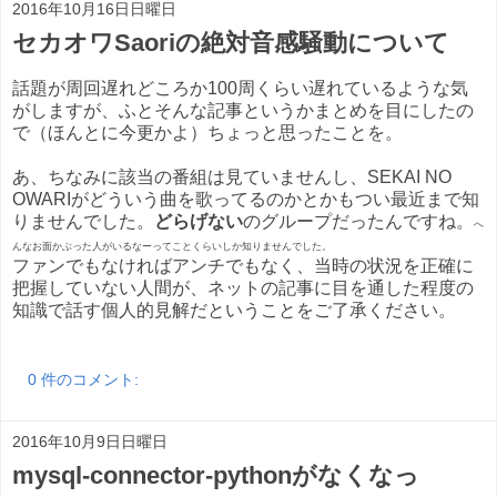
2016年10月16日日曜日
セカオワSaoriの絶対音感騒動について
話題が周回遅れどころか100周くらい遅れているような気
がしますが、ふとそんな記事というかまとめを目にしたの
で（ほんとに今更かよ）ちょっと思ったことを。
あ、ちなみに該当の番組は見ていませんし、SEKAI NO
OWARIがどういう曲を歌ってるのかとかもつい最近まで知
りませんでした。
どらげない
のグループだったんですね。
へ
んなお面かぶった人がいるなーってことくらいしか知りませんでした。
ファンでもなければアンチでもなく、当時の状況を正確に
把握していない人間が、ネットの記事に目を通した程度の
知識で話す個人的見解だということをご了承ください。
0 件のコメント:
2016年10月9日日曜日
mysql-connector-pythonがなくなっ