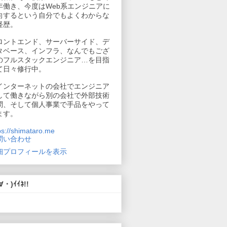
年働き、今度はWeb系エンジニアに
向するという自分でもよくわからな
経歴。
ロントエンド、サーバーサイド、デ
タベース、インフラ、なんでもござ
のフルスタックエンジニア…を目指
て日々修行中。
インターネットの会社でエンジニア
して働きながら別の会社で外部技術
問、そして個人事業で手品をやって
ます。
ps://shimataro.me
問い合わせ
細プロフィールを表示
∀・)ｲｲﾈ!!