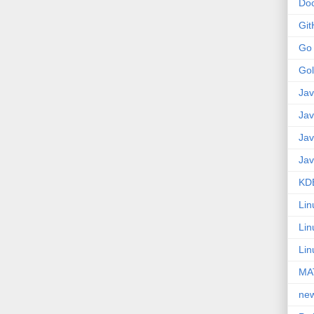
Do
Git
Go
Go
Jav
Jav
Jav
Jav
KD
Lin
Lin
Lin
MA
ne