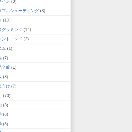
ザイン
(8)
ラブルシューティング
(8)
タ
(10)
ログラミング
(14)
ロントエンド
(2)
エム
(1)
楽
(7)
発全般
(1)
飯
(3)
業向け
(7)
術
(73)
知
(3)
用
(6)
学
(8)