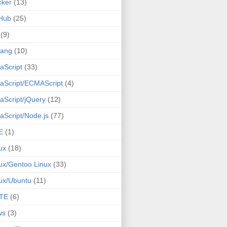
cker
(13)
Hub
(25)
(9)
lang
(10)
aScript
(33)
aScript/ECMAScript
(4)
aScript/jQuery
(12)
aScript/Node.js
(77)
E
(1)
ux
(18)
ux/Gentoo Linux
(33)
ux/Ubuntu
(11)
TE
(6)
ws
(3)