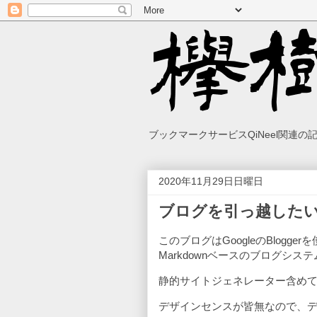
ブックマークサービスQiNeel関連
2020年11月29日日曜日
ブログを引っ越した
このブログはGoogleのBlog
Markdownベースのブログシ
静的サイトジェネレーター含め
デザインセンスが皆無なので、