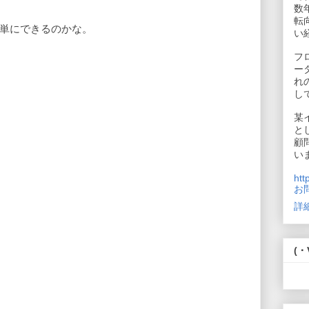
数
転
単にできるのかな。
い
フ
ー
れ
し
某
と
顧
い
htt
お
詳
(・