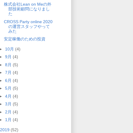
株式会社Lean on Meの外
部技術顧問になりまし
た
CROSS Party online 2020
の運営スタッフやって
みた
安定稼働のための投資
►
10月
(4)
►
9月
(4)
►
8月
(5)
►
7月
(4)
►
6月
(4)
►
5月
(5)
►
4月
(4)
►
3月
(5)
►
2月
(4)
►
1月
(4)
2019
(52)