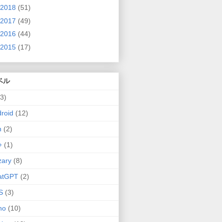
2018
(51)
2017
(49)
2016
(44)
2015
(17)
ベル
(3)
roid
(12)
n
(2)
+
(1)
zary
(8)
atGPT
(2)
S
(3)
no
(10)