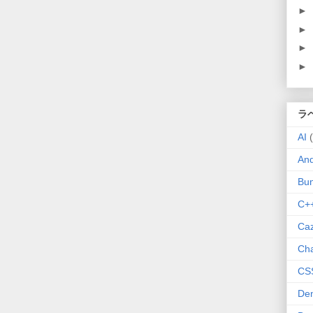
►
►
►
►
ラ
AI
And
Bu
C+
Ca
Ch
CS
De