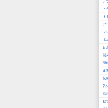
デ
ト
ネ
プ
フ
ポ
音
開
漢
企
技
告
採
数