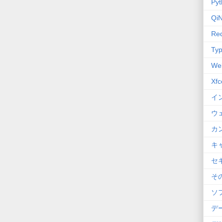
Pyt
QiN
Red
Typ
We
Xfc
イ
ウ
カ
キ
セ
そ
ソ
デ