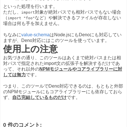
といった処理を行います。
ただし、
対象が絶対パスでも相対パスでもない場合
import
（
など）や解決できるファイルが存在しない
import "foo"
場合は何も手を加えません。
ちなみに
value-schema
はNode.jsにもDenoにも対応してい
ますが、Deno対応にはこのツールを使っています。
使用上の注意
お気づきの通り、このツールはあくまで絶対パスまたは相
対パスで指定されたimport文の拡張子を解決するだけであ
って、それ以外の
NPMモジュールやコアライブラリーに対
しては無力
です。
つまり、このツールでDeno対応できるのは、もともと外部
のNPMモジュールにもコアライブラリーにも依存しておら
ず、
自己完結しているものだけ
です。
0 件のコメント: