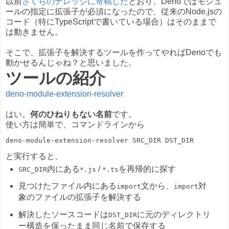
以前
さくらのナレッジに寄稿した
とおり、Denoではモジュ
ールの指定に拡張子が必須になったので、従来のNode.jsの
コード（特にTypeScriptで書いている場合）はそのままで
は動きません。
そこで、拡張子を解決するツールを作ってやればDenoでも
動かせるんじゃね？と思いました。
ツールの紹介
deno-module-extension-resolver
はい。
何のひねりもない名前
です。
使い方は簡単で、コマンドラインから
と実行すると、
内にある
/
を再帰的に探す
SRC_DIR
*.js
*.ts
見つけたファイル内にある
文から、
対
import
import
象のファイルの拡張子を解決する
解決したソースコードは
に元のディレクトリ
DST_DIR
ー構造を保ったまま同じ名前で保存する