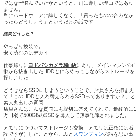
ではなぜ悩んでいたかというと、別に難しい理由ではあり
ません。
単にハードウェアに詳しくなく、「買ったものの合わなか
ったらどうしよう」というだけの話です。
結局どうした？
やっぱり換装で。
安く済むのはデカイ。
仕事帰りに
ヨドバシカメラ梅□店
に寄り、メインマシンの亡
骸から抜き出したHDDとにらめっこしながらストレージを
探しました。
どうせならSSDにしようということで、店員さんを捕まえ
て「このHDDと入れ替えられるSSDってありますか？」と
素人丸出しの質問。
店員さんはこんな質問にも親切に答えてくれて、最終的に1
万円弱で500GBのSSDを購入して無事認識されました。
メモリにつづいてストレージも交換（メモリは正確には増
設ですが）したことから、ふと
スワンプマン
の話を思い出