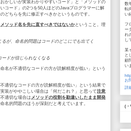
がおかしいが実装わかりやすいコード」と「メソッドの
数
コード」の2つを50人ほどのJavaプログラマーに解
転
装のどちらを先に修正すべきかというものです。
い
フ
、
メソッド名を先に直すべきではないか
ということ。理
ー
れ
し
こるが、命名的問題はコードのどこにでも出てく
某
と
コードが信じられなくなる
顧
い
「命名が不適切なコードの方が読解精度が低い」という
htt
お
が不適切なコードの方が読解精度が低い」という結果で
詳
に実装がややこしい場合は「何だこれ？」と思って
注意
が不適切な場合は
メソッドの役割を勘違いしたまま開発
で命名的問題のほうが深刻だと考えています。
(・