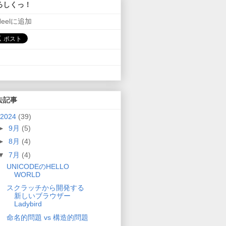
ろしくっ！
Neelに追加
去記事
2024
(39)
►
9月
(5)
►
8月
(4)
▼
7月
(4)
UNICODEのHELLO
WORLD
スクラッチから開発する
新しいブラウザー
Ladybird
命名的問題 vs 構造的問題