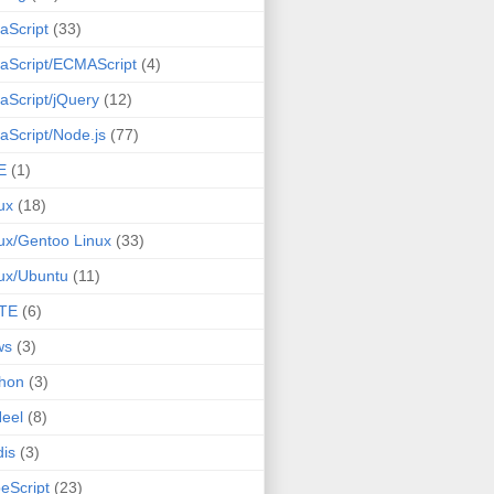
aScript
(33)
aScript/ECMAScript
(4)
aScript/jQuery
(12)
aScript/Node.js
(77)
E
(1)
ux
(18)
ux/Gentoo Linux
(33)
ux/Ubuntu
(11)
TE
(6)
ws
(3)
hon
(3)
eel
(8)
is
(3)
eScript
(23)