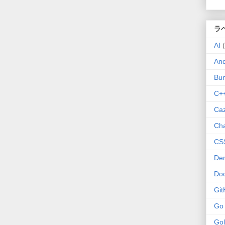
ラ
AI
And
Bu
C+
Ca
Ch
CS
De
Do
Git
Go
Go