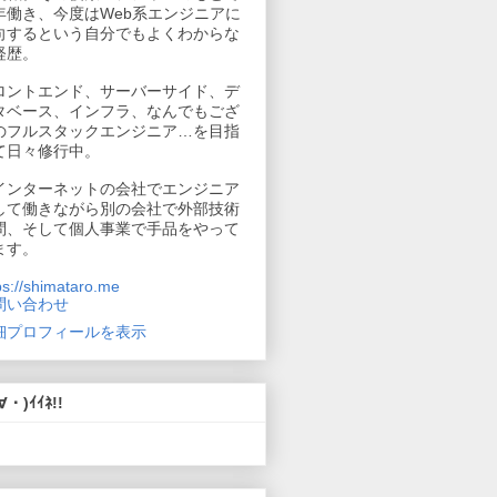
年働き、今度はWeb系エンジニアに
向するという自分でもよくわからな
経歴。
ロントエンド、サーバーサイド、デ
タベース、インフラ、なんでもござ
のフルスタックエンジニア…を目指
て日々修行中。
インターネットの会社でエンジニア
して働きながら別の会社で外部技術
問、そして個人事業で手品をやって
ます。
ps://shimataro.me
問い合わせ
細プロフィールを表示
∀・)ｲｲﾈ!!