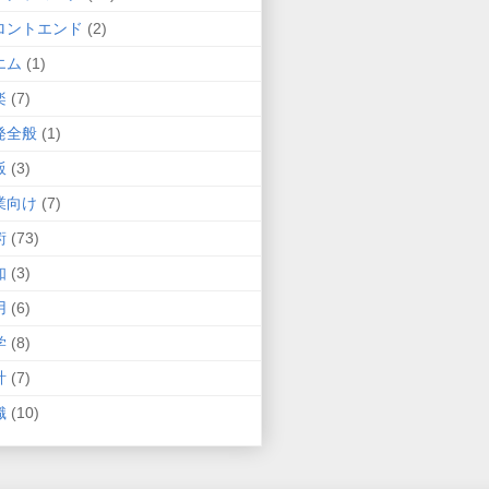
ロントエンド
(2)
エム
(1)
楽
(7)
発全般
(1)
飯
(3)
業向け
(7)
術
(73)
知
(3)
用
(6)
学
(8)
計
(7)
織
(10)