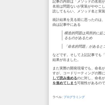
記事の内容は「メソッドの名前
名前は問題ないが実装がややこしい
読してもらい、メソッド名と実
統計結果を見る前に思ったのは
由は記事中にある
構造的問題は局所的に起
るものがあるため
「命名的問題」があると
などです。そして上記記事でも
結果が出ました。
また実際の開発現場でも、命名
すが、コードリーティングの際
して読み進める
のに対し、命名
を進めてしまう
可能性があるの
ラベル:
プログラミング