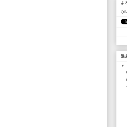
よ
Qi
過
▼