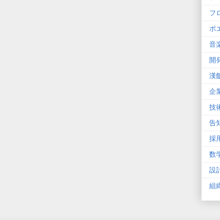
フ
ポ
音
開
漢
企
技
告
採
数
設
組