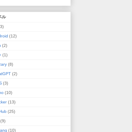
ベル
(3)
roid
(12)
n
(2)
+
(1)
zary
(8)
atGPT
(2)
S
(3)
no
(10)
cker
(13)
Hub
(25)
(9)
lang
(10)