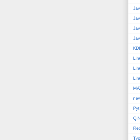
Jav
Jav
Jav
Jav
KD
Lin
Lin
Lin
MA
ne
Pyt
QiN
Red
Typ