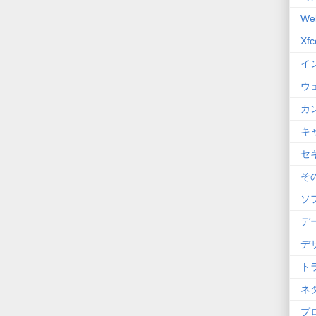
We
Xfc
イ
ウ
カ
キ
セ
そ
ソ
デ
デ
ト
ネ
プ