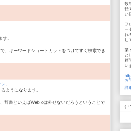
数
転
い
フ
ー
れ
ます。
し
某
ので、キーワードショートカットをつけてすぐ検索でき
と
顧
い
htt
お
オン
。
詳
きるようになります。
と、辞書といえばWeblioは外せないだろうということで
(・