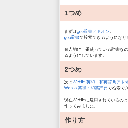
1つめ
まずは
goo辞書アドオン
。
goo辞書
で検索できるようになり
個人的に一番使っている辞書な
るようにしています。
2つめ
次は
Weblio 英和・和英辞典アド
Weblio 英和・和英辞典
で検索で
現在Weblioに雇用されているの
作ってみました。
作り方