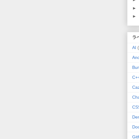
►
►
ラ
AI
And
Bu
C+
Ca
Ch
CS
De
Do
Git