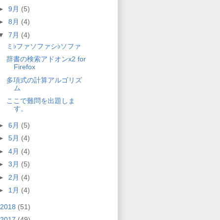
►
9月
(5)
►
8月
(4)
▼
7月
(4)
ミ♭ファソファシ♭ソファ
辞書の検索アドオンx2 for
Firefox
多項式の計算アルゴリズ
ム
ここで難問を出題しま
す。
►
6月
(5)
►
5月
(4)
►
4月
(4)
►
3月
(5)
►
2月
(4)
►
1月
(4)
2018
(51)
2017
(49)