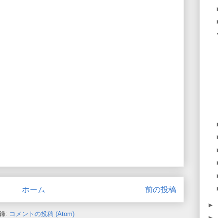
ホーム
前の投稿
►
録:
コメントの投稿 (Atom)
►