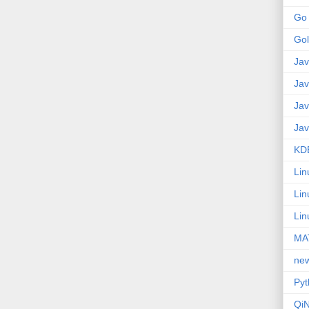
Go
Go
Jav
Jav
Jav
Jav
KD
Lin
Lin
Lin
MA
ne
Pyt
QiN