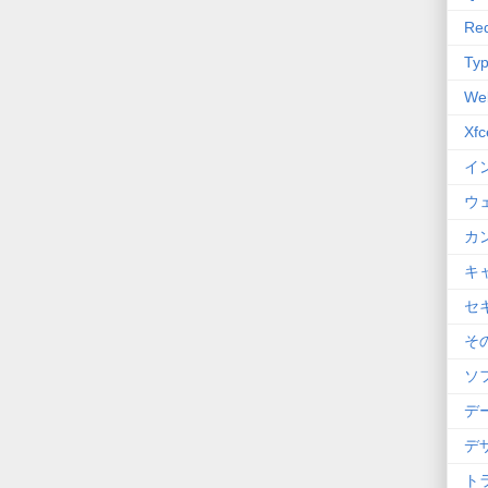
Red
Typ
We
Xfc
イ
ウ
カ
キ
セ
そ
ソ
デ
デ
ト