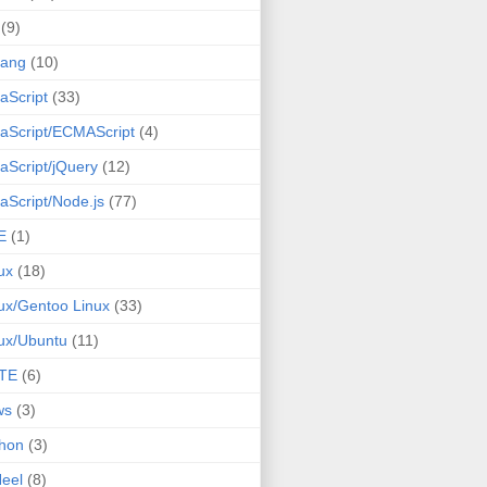
(9)
lang
(10)
aScript
(33)
aScript/ECMAScript
(4)
aScript/jQuery
(12)
aScript/Node.js
(77)
E
(1)
ux
(18)
ux/Gentoo Linux
(33)
ux/Ubuntu
(11)
TE
(6)
ws
(3)
hon
(3)
eel
(8)