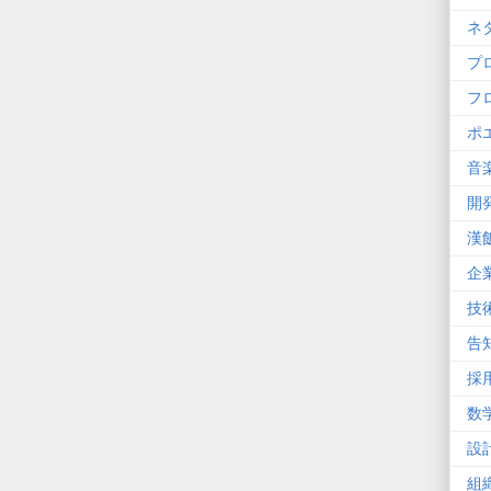
ネ
プ
フ
ポ
音
開
漢
企
技
告
採
数
設
組