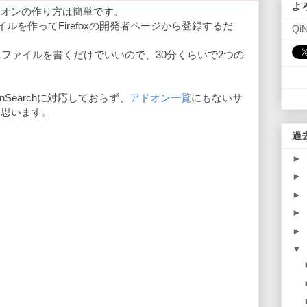
よ
ドオンの作り方は簡単です。
イルを作ってFirefoxの開発者ページから登録するだ
Qi
Lファイルを書くだけでいいので、30分くらいで2つの
Searchに対応しておらず、
アドオン一覧
にもないサ
と思います。
過
►
►
►
►
►
▼