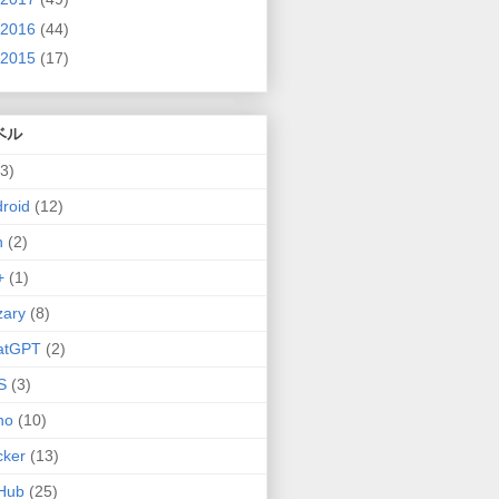
2016
(44)
2015
(17)
ベル
(3)
roid
(12)
n
(2)
+
(1)
zary
(8)
atGPT
(2)
S
(3)
no
(10)
cker
(13)
Hub
(25)