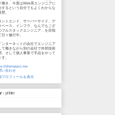
年働き、今度はWeb系エンジニアに
向するという自分でもよくわからな
経歴。
ロントエンド、サーバーサイド、デ
タベース、インフラ、なんでもござ
のフルスタックエンジニア…を目指
て日々修行中。
インターネットの会社でエンジニア
して働きながら別の会社で外部技術
問、そして個人事業で手品をやって
ます。
ps://shimataro.me
問い合わせ
細プロフィールを表示
∀・)ｲｲﾈ!!